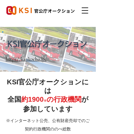
KSI官公庁オークション
https://kankocho.jp/
KSI官公庁オークションに
は
全国
約1900
の行政機関
が
※
参加しています
※インターネット公売、公有財産売却でのご
契約行政機関ののべ総数