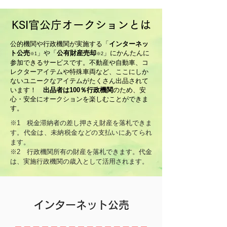
KSI官公庁オークションとは
公的機関や​行政機関が実施する「
インターネッ
ト公売
」や「
公有財産売却
」にかんたんに
※1
※2
参加できるサービスです。不動産や自動車、コ
レクターアイテムや特殊車両など、ここにしか
ないユニークなアイテムがたくさん出品されて
います！
出品者は100％行政機関
のため、安
心・安全にオークションを楽しむことができま
す。
※1 税金滞納者の差し押さえ財産を落札できま
す。代金は、未納税金などの支払いにあてられ
ます。
​※2 行政機関所有の財産を落札できます。代金
は、実施行政機関の歳入として活用されます。
​インターネット公売